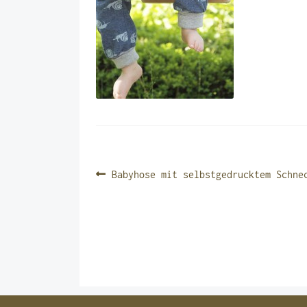
BEITRAGSNAVIGATIO
Vorheriger
Babyhose mit selbstgedrucktem Schne
Beitrag: