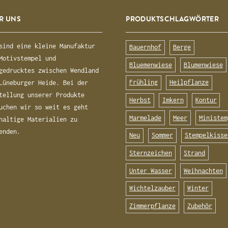
R UNS
PRODUKTSCHLAGWÖRTER
sind eine kleine Manufaktur
Bauernhof
Berge
Motivstempel und
Bluemenwiese
Blumenwiese
gedrucktes zwischen Wendland
Frühling
Heilpflanze
Lüneburger Heide. Bei der
tellung unserer Produkte
Herbst
Imkern
Kontur
uchen wir so weit es geht
Marmelade
Meer
Ministem
haltige Materialien zu
enden.
Neu
Sommer
Stempelkisse
Sternzeichen
Strand
Unter Wasser
Weihnachten
Wichtelzauber
Winter
Zimmerpflanze
Zubehör