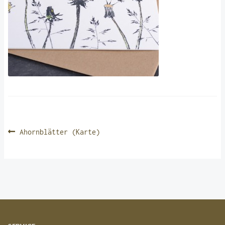
BEITRAGSNAVIGATION
Vorheriger
Ahornblätter (Karte)
Beitrag: