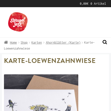
0,00
€
0 Artikel
Zur
Zum
Navigation
Inhalt
springen
springen
Home
Shop
Karten
Ahornblätter (Karte)
Karte-
Loewenzahnwiese
KARTE-LOEWENZAHNWIESE