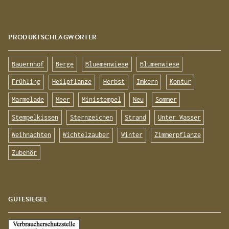
PRODUKTSCHLAGWÖRTER
Bauernhof
Berge
Bluemenwiese
Blumenwiese
Frühling
Heilpflanze
Herbst
Imkern
Kontur
Marmelade
Meer
Ministempel
Neu
Sommer
Stempelkissen
Sternzeichen
Strand
Unter Wasser
Weihnachten
Wichtelzauber
Winter
Zimmerpflanze
Zubehör
GÜTESIEGEL