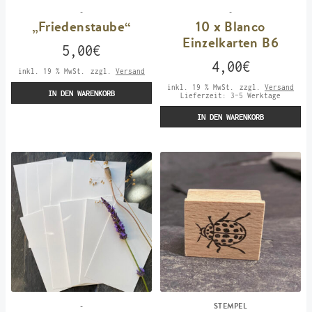
-
-
„Friedenstaube“
10 x Blanco
Einzelkarten B6
5,00
€
4,00
€
inkl. 19 % MwSt.
zzgl.
Versand
inkl. 19 % MwSt.
zzgl.
Versand
IN DEN WARENKORB
Lieferzeit:
3-5 Werktage
IN DEN WARENKORB
-
STEMPEL