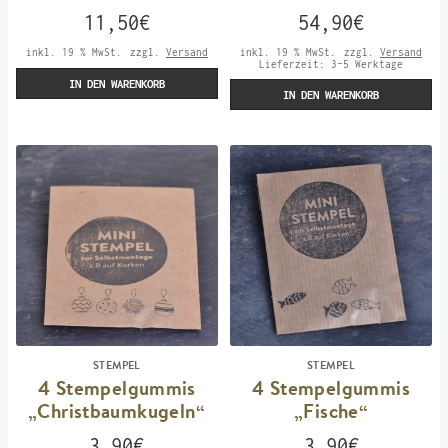
11,50
€
54,90
€
inkl. 19 % MwSt.
zzgl.
Versand
inkl. 19 % MwSt.
zzgl.
Versand
Lieferzeit:
3-5 Werktage
IN DEN WARENKORB
IN DEN WARENKORB
STEMPEL
STEMPEL
4 Stempelgummis
4 Stempelgummis
„Christbaumkugeln“
„Fische“
3,90
€
3,90
€