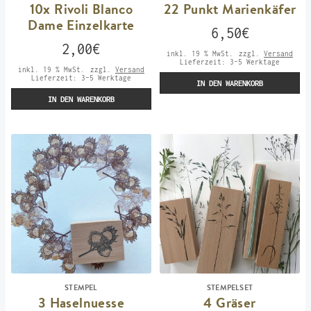
10x Rivoli Blanco
22 Punkt Marienkäfer
Dame Einzelkarte
6,50
€
2,00
€
inkl. 19 % MwSt.
zzgl.
Versand
Lieferzeit:
3-5 Werktage
inkl. 19 % MwSt.
zzgl.
Versand
Lieferzeit:
3-5 Werktage
IN DEN WARENKORB
IN DEN WARENKORB
STEMPEL
STEMPELSET
3 Haselnuesse
4 Gräser