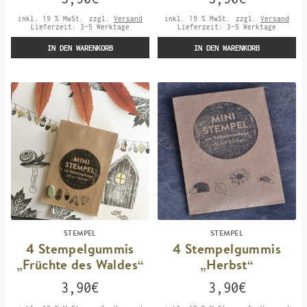
inkl. 19 % MwSt.
zzgl.
Versand
inkl. 19 % MwSt.
zzgl.
Versand
Lieferzeit:
3-5 Werktage
Lieferzeit:
3-5 Werktage
IN DEN WARENKORB
IN DEN WARENKORB
STEMPEL
STEMPEL
4 Stempelgummis
4 Stempelgummis
„Früchte des Waldes“
„Herbst“
3,90
€
3,90
€