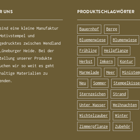
R UNS
PRODUKTSCHLAGWÖRTER
sind eine kleine Manufaktur
Bauernhof
Berge
Motivstempel und
Bluemenwiese
Blumenwiese
gedrucktes zwischen Wendland
Frühling
Heilpflanze
Lüneburger Heide. Bei der
tellung unserer Produkte
Herbst
Imkern
Kontur
uchen wir so weit es geht
Marmelade
Meer
Ministem
haltige Materialien zu
enden.
Neu
Sommer
Stempelkisse
Sternzeichen
Strand
Unter Wasser
Weihnachten
Wichtelzauber
Winter
Zimmerpflanze
Zubehör