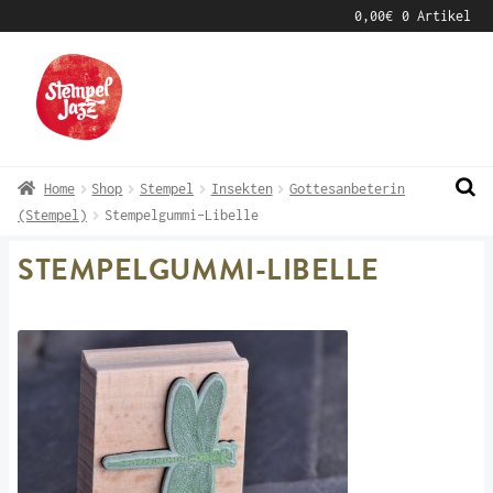
0,00
€
0 Artikel
Zur
Zum
Navigation
Inhalt
springen
springen
Home
Shop
Stempel
Insekten
Gottesanbeterin
(Stempel)
Stempelgummi-Libelle
STEMPELGUMMI-LIBELLE