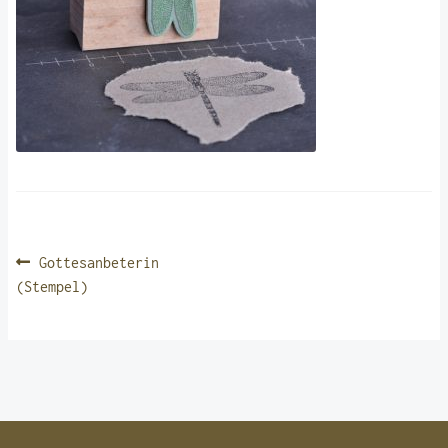
BEITRAGSNAVIGATION
Vorheriger
Gottesanbeterin
Beitrag:
(Stempel)