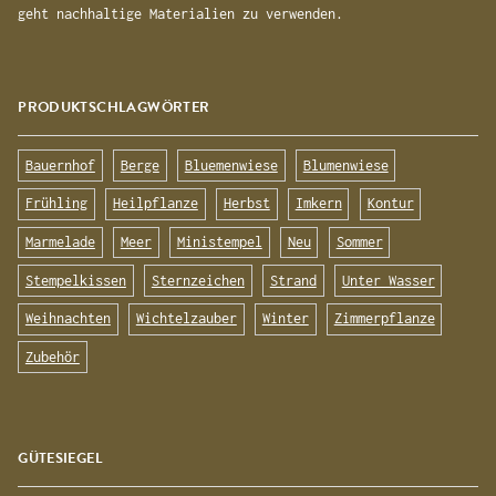
geht nachhaltige Materialien zu verwenden.
PRODUKTSCHLAGWÖRTER
Bauernhof
Berge
Bluemenwiese
Blumenwiese
Frühling
Heilpflanze
Herbst
Imkern
Kontur
Marmelade
Meer
Ministempel
Neu
Sommer
Stempelkissen
Sternzeichen
Strand
Unter Wasser
Weihnachten
Wichtelzauber
Winter
Zimmerpflanze
Zubehör
GÜTESIEGEL