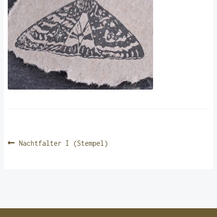
BEITRAGSNAVIGATION
Vorheriger
Nachtfalter I (Stempel)
Beitrag: