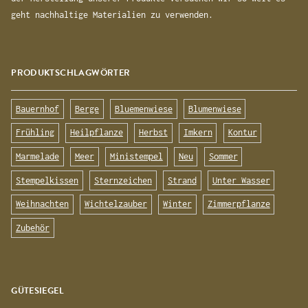
geht nachhaltige Materialien zu verwenden.
PRODUKTSCHLAGWÖRTER
Bauernhof
Berge
Bluemenwiese
Blumenwiese
Frühling
Heilpflanze
Herbst
Imkern
Kontur
Marmelade
Meer
Ministempel
Neu
Sommer
Stempelkissen
Sternzeichen
Strand
Unter Wasser
Weihnachten
Wichtelzauber
Winter
Zimmerpflanze
Zubehör
GÜTESIEGEL