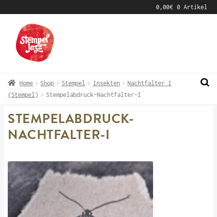
0,00
€
0 Artikel
Zur
Zum
Navigation
Inhalt
springen
springen
Home
Shop
Stempel
Insekten
Nachtfalter I
(Stempel)
Stempelabdruck-Nachtfalter-I
STEMPELABDRUCK-
NACHTFALTER-I