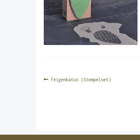
BEITRAGSNAVIGATIO
Vorheriger
Feigenkatus (Stempelset)
Beitrag: