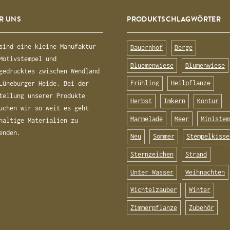
R UNS
PRODUKTSCHLAGWÖRTER
sind eine kleine Manufaktur
Bauernhof
Berge
Motivstempel und
Bluemenwiese
Blumenwiese
gedrucktes zwischen Wendland
Frühling
Heilpflanze
Lüneburger Heide. Bei der
tellung unserer Produkte
Herbst
Imkern
Kontur
uchen wir so weit es geht
Marmelade
Meer
Ministem
haltige Materialien zu
enden.
Neu
Sommer
Stempelkisse
Sternzeichen
Strand
Unter Wasser
Weihnachten
Wichtelzauber
Winter
Zimmerpflanze
Zubehör