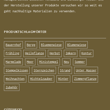
der Herstellung unserer Produkte versuchen wir so weit es
geht nachhaltige Materialien zu verwenden.
PRODUKTSCHLAGWÖRTER
Bauernhof
Berge
Bluemenwiese
Blumenwiese
Frühling
Heilpflanze
Herbst
Imkern
Kontur
Marmelade
Meer
Ministempel
Neu
Sommer
Stempelkissen
Sternzeichen
Strand
Unter Wasser
Weihnachten
Wichtelzauber
Winter
Zimmerpflanze
Zubehör
GÜTESIEGEL