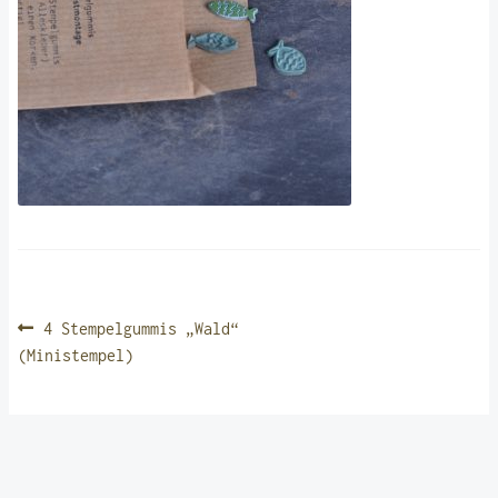
BEITRAGSNAVIGATION
Vorheriger
4 Stempelgummis „Wald“
Beitrag:
(Ministempel)