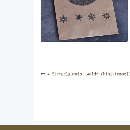
BEITRAGSNAVIGATIO
Vorheriger
4 Stempelgummis „Wald“ (Ministempel
Beitrag: