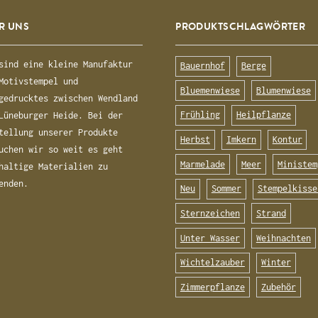
R UNS
PRODUKTSCHLAGWÖRTER
sind eine kleine Manufaktur
Bauernhof
Berge
Motivstempel und
Bluemenwiese
Blumenwiese
gedrucktes zwischen Wendland
Frühling
Heilpflanze
Lüneburger Heide. Bei der
tellung unserer Produkte
Herbst
Imkern
Kontur
uchen wir so weit es geht
Marmelade
Meer
Ministem
haltige Materialien zu
enden.
Neu
Sommer
Stempelkisse
Sternzeichen
Strand
Unter Wasser
Weihnachten
Wichtelzauber
Winter
Zimmerpflanze
Zubehör