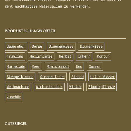
geht nachhaltige Materialien zu verwenden.
PRODUKTSCHLAGWÖRTER
Bauernhof
Berge
Bluemenwiese
Blumenwiese
Frühling
Heilpflanze
Herbst
Imkern
Kontur
Marmelade
Meer
Ministempel
Neu
Sommer
Stempelkissen
Sternzeichen
Strand
Unter Wasser
Weihnachten
Wichtelzauber
Winter
Zimmerpflanze
Zubehör
GÜTESIEGEL