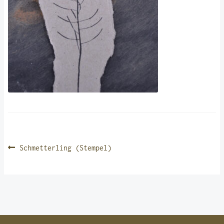
BEITRAGSNAVIGATION
Vorheriger
Schmetterling (Stempel)
Beitrag: