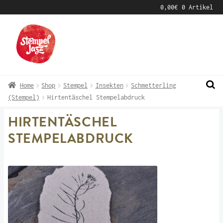
0,00
€
0 Artikel
Zur
Zum
Navigation
Inhalt
springen
springen
Home
Shop
Stempel
Insekten
Schmetterling
(Stempel)
Hirtentäschel Stempelabdruck
HIRTENTÄSCHEL
STEMPELABDRUCK