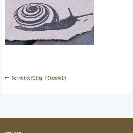
BEITRAGSNAVIGATION
Vorheriger
Schmetterling (Stempel)
Beitrag: