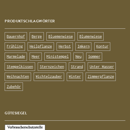
PRODUKTSCHLAGWÖRTER
Bauernhof
Berge
Bluemenwiese
Blumenwiese
Frühling
Heilpflanze
Herbst
Imkern
Kontur
Marmelade
Meer
Ministempel
Neu
Sommer
Stempelkissen
Sternzeichen
Strand
Unter Wasser
Weihnachten
Wichtelzauber
Winter
Zimmerpflanze
Zubehör
GÜTESIEGEL