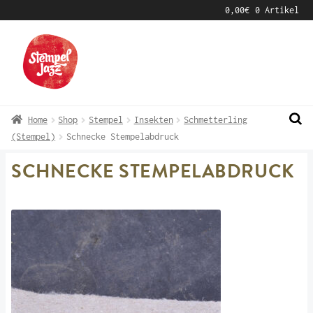
0,00
€
0 Artikel
Zur
Zum
Navigation
Inhalt
springen
springen
Home
Shop
Stempel
Insekten
Schmetterling
(Stempel)
Schnecke Stempelabdruck
SCHNECKE STEMPELABDRUCK