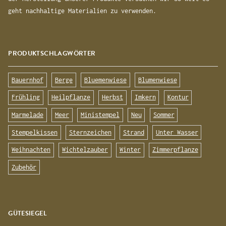
geht nachhaltige Materialien zu verwenden.
PRODUKTSCHLAGWÖRTER
Bauernhof
Berge
Bluemenwiese
Blumenwiese
Frühling
Heilpflanze
Herbst
Imkern
Kontur
Marmelade
Meer
Ministempel
Neu
Sommer
Stempelkissen
Sternzeichen
Strand
Unter Wasser
Weihnachten
Wichtelzauber
Winter
Zimmerpflanze
Zubehör
GÜTESIEGEL