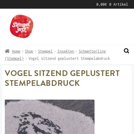
0,00
€
0 Artikel
Zur
Zum
Navigation
Inhalt
springen
springen
Home
Shop
Stempel
Insekten
Schmetterling
(Stempel)
Vogel sitzend geplustert Stempelabdruck
VOGEL SITZEND GEPLUSTERT
STEMPELABDRUCK