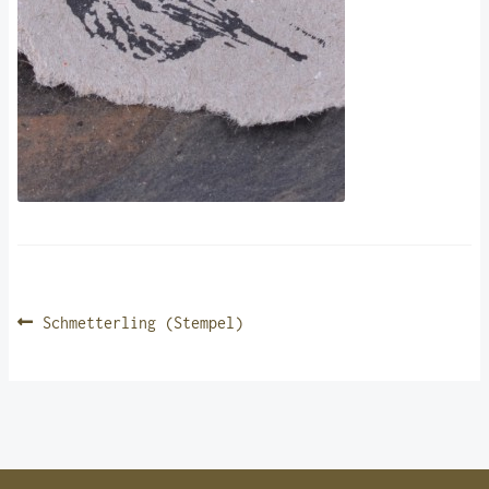
BEITRAGSNAVIGATION
Vorheriger
Schmetterling (Stempel)
Beitrag: