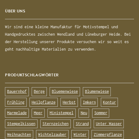
ÜBER UNS
Wir sind eine kleine Manufaktur für Motivstempel und
Handgedrucktes zwischen Wendland und Lüneburger Heide. Bei
der Herstellung unserer Produkte versuchen wir so weit es
geht nachhaltige Materialien zu verwenden.
PRODUKTSCHLAGWÖRTER
Bauernhof
Berge
Bluemenwiese
Blumenwiese
Frühling
Heilpflanze
Herbst
Imkern
Kontur
Marmelade
Meer
Ministempel
Neu
Sommer
Stempelkissen
Sternzeichen
Strand
Unter Wasser
Weihnachten
Wichtelzauber
Winter
Zimmerpflanze