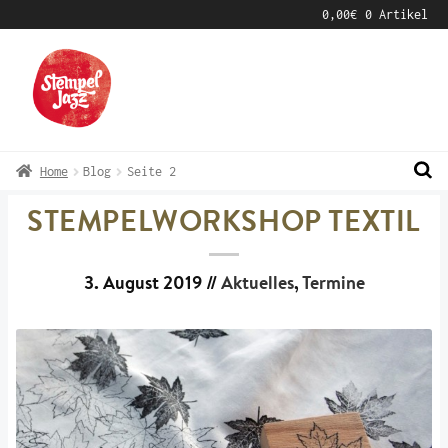
0,00
€
0 Artikel
Zur
Zum
Navigation
Inhalt
springen
springen
Home
Blog
Seite 2
STEMPELWORKSHOP TEXTIL
3. August 2019
//
Aktuelles
,
Termine