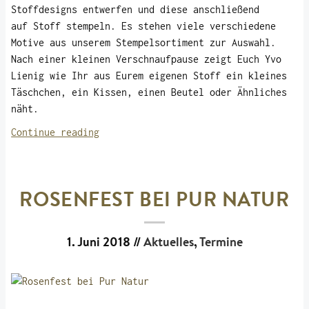
Stoffdesigns entwerfen und diese anschließend
auf Stoff stempeln. Es stehen viele verschiedene
Motive aus unserem Stempelsortiment zur Auswahl.
Nach einer kleinen Verschnaufpause zeigt Euch Yvo
Lienig wie Ihr aus Eurem eigenen Stoff ein kleines
Täschchen, ein Kissen, einen Beutel oder Ähnliches
näht.
„Workshop
Continue reading
Textildruck
in
Hamburg
ROSENFEST BEI PUR NATUR
25.05
2019“
1. Juni 2018
//
Aktuelles
,
Termine