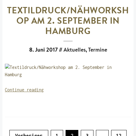
TEXTILDRUCK/NÄHWORKSH
OP AM 2. SEPTEMBER IN
HAMBURG
8. Juni 2017
//
Aktuelles
,
Termine
„Textildruck/Nähworkshop
Continue reading
am
2.
September
in
Hamburg“
SEITENNUMMERIERUNG
Vorheriger
1
2
3
…
12