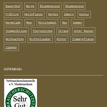
Bauernhof
Berge
Bluemenwiese
Blumenwiese
Frühling
Heilpflanze
Herbst
Imkern
Kontur
Marmelade
Meer
Ministempel
Neu
Sommer
Stempelkissen
Sternzeichen
Strand
Unter Wasser
Weihnachten
Wichtelzauber
Winter
Zimmerpflanze
Zubehör
GÜTESIEGEL