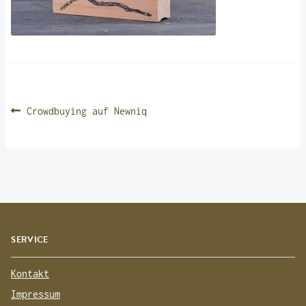
BEITRAGSNAVIGATION
Vorheriger
Crowdbuying auf Newniq
Beitrag:
SERVICE
Kontakt
Impressum