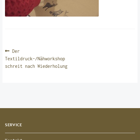
BEITRAGSNAVIGATION
Vorheriger
Der
Beitrag:
Textildruck-/Nähworkshop
schreit nach Wiederholung
SERVICE