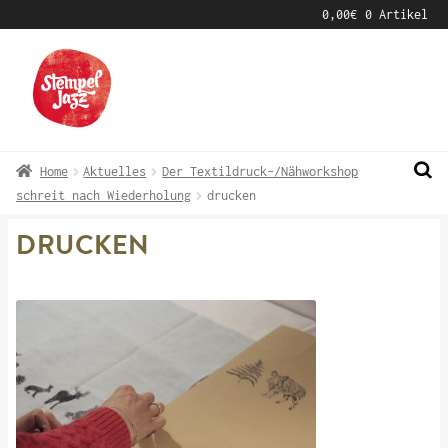
0,00
€
0 Artikel
Zur
Zum
Navigation
Inhalt
springen
springen
Home
Aktuelles
Der Textildruck-/Nähworkshop
schreit nach Wiederholung
drucken
DRUCKEN