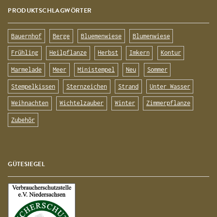
PRODUKTSCHLAGWÖRTER
Bauernhof
Berge
Bluemenwiese
Blumenwiese
Frühling
Heilpflanze
Herbst
Imkern
Kontur
Marmelade
Meer
Ministempel
Neu
Sommer
Stempelkissen
Sternzeichen
Strand
Unter Wasser
Weihnachten
Wichtelzauber
Winter
Zimmerpflanze
Zubehör
GÜTESIEGEL