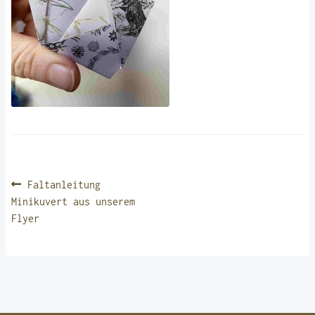
BEITRAGSNAVIGATION
Vorheriger
Faltanleitung
Beitrag:
Minikuvert aus unserem
Flyer