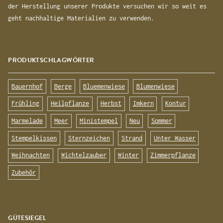
der Herstellung unserer Produkte versuchen wir so weit es
geht nachhaltige Materialien zu verwenden.
PRODUKTSCHLAGWÖRTER
Bauernhof
Berge
Bluemenwiese
Blumenwiese
Frühling
Heilpflanze
Herbst
Imkern
Kontur
Marmelade
Meer
Ministempel
Neu
Sommer
Stempelkissen
Sternzeichen
Strand
Unter Wasser
Weihnachten
Wichtelzauber
Winter
Zimmerpflanze
Zubehör
GÜTESIEGEL