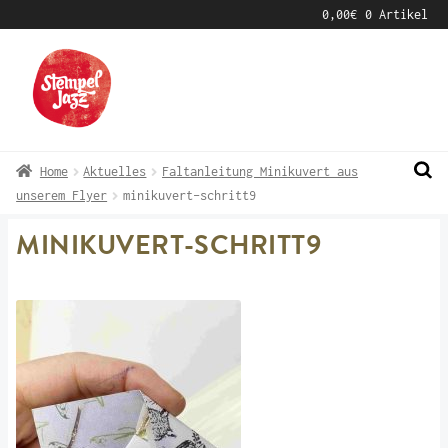
0,00
€
0 Artikel
Zur
Zum
Navigation
Inhalt
springen
springen
Home
Aktuelles
Faltanleitung Minikuvert aus
unserem Flyer
minikuvert-schritt9
MINIKUVERT-SCHRITT9