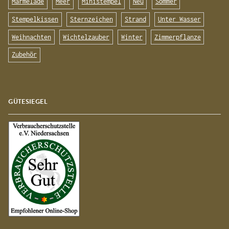
Marmelade
Meer
Ministempel
Neu
Sommer
Stempelkissen
Sternzeichen
Strand
Unter Wasser
Weihnachten
Wichtelzauber
Winter
Zimmerpflanze
Zubehör
GÜTESIEGEL