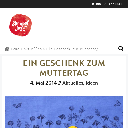
0,00
€
0 Artikel
Zur
Zum
Navigation
Inhalt
springen
springen
Home
Aktuelles
Ein Geschenk zum Muttertag
EIN GESCHENK ZUM
MUTTERTAG
4. Mai 2014
//
Aktuelles
,
Ideen