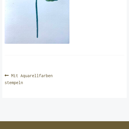
BEITRAGSNAVIGATION
Vorheriger
Mit Aquarellfarben
Beitrag:
stempeln