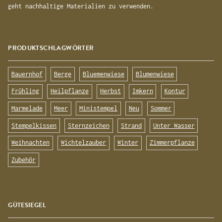
geht nachhaltige Materialien zu verwenden.
PRODUKTSCHLAGWÖRTER
Bauernhof
Berge
Bluemenwiese
Blumenwiese
Frühling
Heilpflanze
Herbst
Imkern
Kontur
Marmelade
Meer
Ministempel
Neu
Sommer
Stempelkissen
Sternzeichen
Strand
Unter Wasser
Weihnachten
Wichtelzauber
Winter
Zimmerpflanze
Zubehör
GÜTESIEGEL