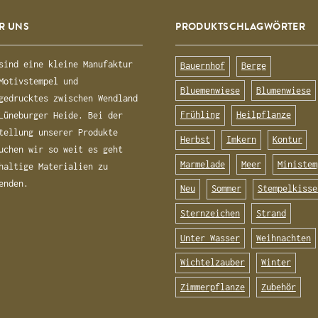
R UNS
PRODUKTSCHLAGWÖRTER
sind eine kleine Manufaktur
Bauernhof
Berge
Motivstempel und
Bluemenwiese
Blumenwiese
gedrucktes zwischen Wendland
Frühling
Heilpflanze
Lüneburger Heide. Bei der
tellung unserer Produkte
Herbst
Imkern
Kontur
uchen wir so weit es geht
Marmelade
Meer
Ministem
haltige Materialien zu
enden.
Neu
Sommer
Stempelkisse
Sternzeichen
Strand
Unter Wasser
Weihnachten
Wichtelzauber
Winter
Zimmerpflanze
Zubehör