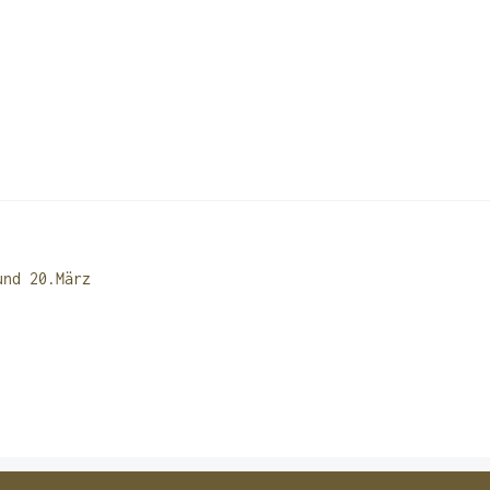
N
und 20.März