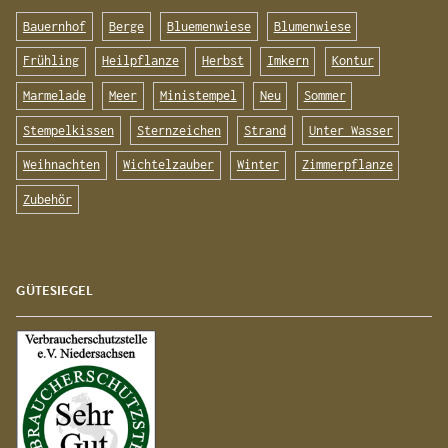
Bauernhof
Berge
Bluemenwiese
Blumenwiese
Frühling
Heilpflanze
Herbst
Imkern
Kontur
Marmelade
Meer
Ministempel
Neu
Sommer
Stempelkissen
Sternzeichen
Strand
Unter Wasser
Weihnachten
Wichtelzauber
Winter
Zimmerpflanze
Zubehör
GÜTESIEGEL