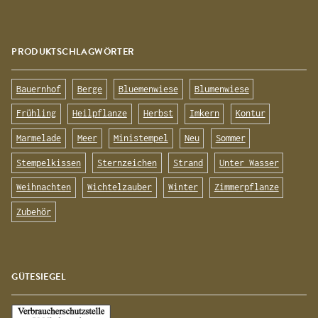
PRODUKTSCHLAGWÖRTER
Bauernhof
Berge
Bluemenwiese
Blumenwiese
Frühling
Heilpflanze
Herbst
Imkern
Kontur
Marmelade
Meer
Ministempel
Neu
Sommer
Stempelkissen
Sternzeichen
Strand
Unter Wasser
Weihnachten
Wichtelzauber
Winter
Zimmerpflanze
Zubehör
GÜTESIEGEL