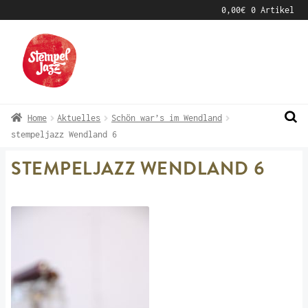
0,00
€
0 Artikel
Zur
Zum
Navigation
Inhalt
springen
springen
Home
Aktuelles
Schön war’s im Wendland
stempeljazz Wendland 6
STEMPELJAZZ WENDLAND 6