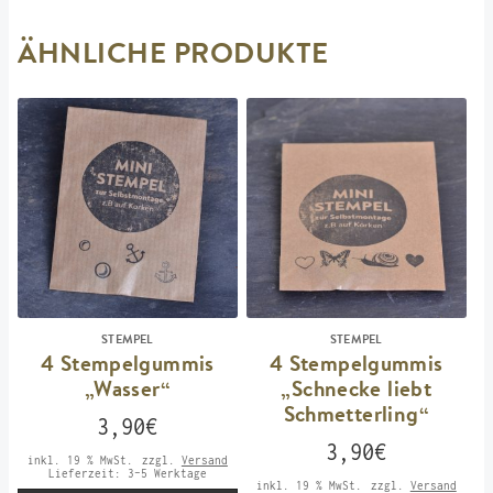
ÄHNLICHE PRODUKTE
STEMPEL
STEMPEL
4 Stempelgummis
4 Stempelgummis
„Wasser“
„Schnecke liebt
Schmetterling“
3,90
€
3,90
€
inkl. 19 % MwSt.
zzgl.
Versand
Lieferzeit:
3-5 Werktage
inkl. 19 % MwSt.
zzgl.
Versand