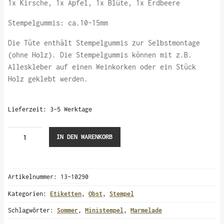
1x Kirsche, 1x Apfel, 1x Blüte, 1x Erdbeere
Stempelgummis: ca.10-15mm
Die Tüte enthält Stempelgummis zur Selbstmontage
(ohne Holz). Die Stempelgummis können mit z.B.
Alleskleber auf einen Weinkorken oder ein Stück
Holz geklebt werden.
Lieferzeit:
3-5 Werktage
4
IN DEN WARENKORB
Stempelgummis
"Obst"
(Ministempel)
Artikelnummer:
13-10290
Menge
Kategorien:
Etiketten
,
Obst
,
Stempel
Schlagwörter:
Sommer
,
Ministempel
,
Marmelade