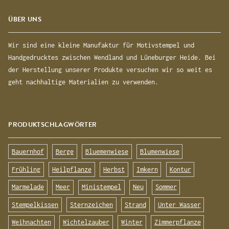
ÜBER UNS
Wir sind eine kleine Manufaktur für Motivstempel und
Handgedrucktes zwischen Wendland und Lüneburger Heide. Bei
der Herstellung unserer Produkte versuchen wir so weit es
geht nachhaltige Materialien zu verwenden.
PRODUKTSCHLAGWÖRTER
Bauernhof
Berge
Bluemenwiese
Blumenwiese
Frühling
Heilpflanze
Herbst
Imkern
Kontur
Marmelade
Meer
Ministempel
Neu
Sommer
Stempelkissen
Sternzeichen
Strand
Unter Wasser
Weihnachten
Wichtelzauber
Winter
Zimmerpflanze