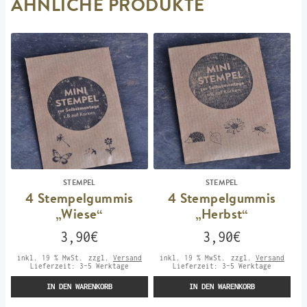
ÄHNLICHE PRODUKTE
STEMPEL
STEMPEL
4 Stempelgummis
4 Stempelgummis
„Wiese“
„Herbst“
3,90
€
3,90
€
inkl. 19 % MwSt.
zzgl.
Versand
inkl. 19 % MwSt.
zzgl.
Versand
Lieferzeit:
3-5 Werktage
Lieferzeit:
3-5 Werktage
IN DEN WARENKORB
IN DEN WARENKORB