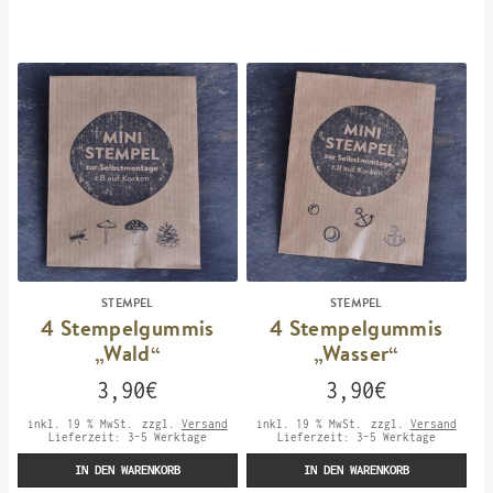
STEMPEL
STEMPEL
4 Stempelgummis
4 Stempelgummis
„Wald“
„Wasser“
3,90
€
3,90
€
inkl. 19 % MwSt.
zzgl.
Versand
inkl. 19 % MwSt.
zzgl.
Versand
Lieferzeit:
3-5 Werktage
Lieferzeit:
3-5 Werktage
IN DEN WARENKORB
IN DEN WARENKORB