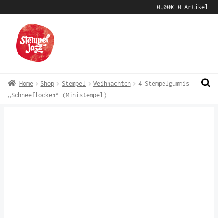
0,00
€
0 Artikel
Zur
Zum
Navigation
Inhalt
springen
springen
Home
Shop
Stempel
Weihnachten
4 Stempelgummis
„Schneeflocken“ (Ministempel)