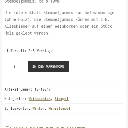
Stempelgummis: ca 8-10mm
Die Tüte enthält Stempelgummis zur Selbstmontage
(ohne Holz). Die Stempelgummis können mit z.B.
Alleskleber auf einen Weinkorken oder ein Stück
Holz geklebt werden.
Lieferzeit:
3-5 Werktage
4
IN DEN WARENKORB
Stempelgummis
„Schneeflocken“
(Ministempel)
Artikelnummer:
13-10247
Menge
Kategorien:
Weihnachten
,
Stempel
Schlagwörter:
Winter
,
Ministempel