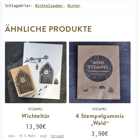
Schlagwörter:
Wichtelzauber
,
Winter
ÄHNLICHE PRODUKTE
STEMPEL
STEMPEL
Wichteltür
4 Stempelgummis
„Wald“
13,90
€
3,90
€
inkl. 19 % MwSt.
zzgl.
Versand