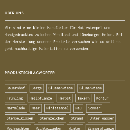
ÜBER UNS
Wir sind eine kleine Manufaktur für Motivstempel und
Handgedrucktes zwischen Wendland und Lüneburger Heide. Bei
der Herstellung unserer Produkte versuchen wir so weit es
geht nachhaltige Materialien zu verwenden.
PRODUKTSCHLAGWÖRTER
Bauernhof
Berge
Bluemenwiese
Blumenwiese
Frühling
Heilpflanze
Herbst
Imkern
Kontur
Marmelade
Meer
Ministempel
Neu
Sommer
Stempelkissen
Sternzeichen
Strand
Unter Wasser
Weihnachten
Wichtelzauber
Winter
Zimmerpflanze