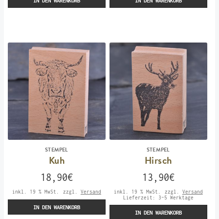
IN DEN WARENKORB
IN DEN WARENKORB
STEMPEL
STEMPEL
Kuh
Hirsch
18,90
€
13,90
€
inkl. 19 % MwSt.
zzgl.
Versand
inkl. 19 % MwSt.
zzgl.
Versand
Lieferzeit:
3-5 Werktage
IN DEN WARENKORB
IN DEN WARENKORB