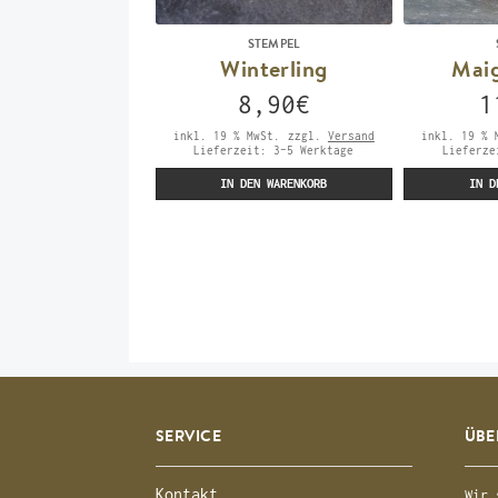
STEMPEL
Winterling
Mai
8,90
€
1
inkl. 19 % MwSt.
zzgl.
Versand
inkl. 19 % 
Lieferzeit:
3-5 Werktage
Lieferz
IN DEN WARENKORB
IN D
SERVICE
ÜBE
Kontakt
Wir 