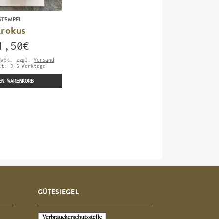
STEMPEL
rokus
1,50
€
MwSt.
zzgl.
Versand
eit:
3-5 Werktage
EN WARENKORB
GÜTESIEGEL