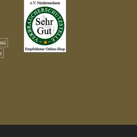
pel
n