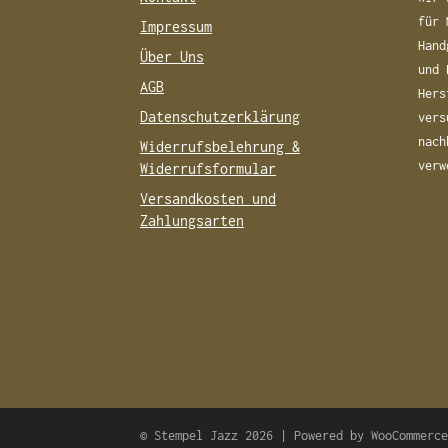
für 
Impressum
Hand
Über Uns
und 
AGB
Hers
Datenschutzerklärung
vers
nach
Widerrufsbelehrung &
verw
Widerrufsformular
Versandkosten und
Zahlungsarten
© Stempel Jazz 2026 | Powered by
WooCommerc