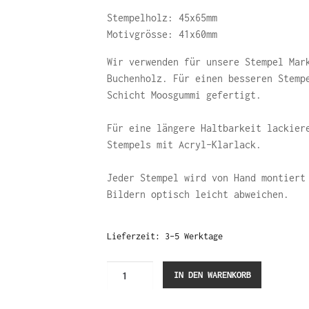
Stempelholz: 45x65mm
Motivgrösse: 41x60mm
Wir verwenden für unsere Stempel Mar
Buchenholz. Für einen besseren Stemp
Schicht Moosgummi gefertigt.
Für eine längere Haltbarkeit lackier
Stempels mit Acryl-Klarlack.
Jeder Stempel wird von Hand montiert
Bildern optisch leicht abweichen.
Lieferzeit:
3-5 Werktage
Buschwindröschen
IN DEN WARENKORB
(Stempel)
Menge