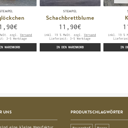
STEMPEL
STEMPEL
glöckchen
Schachbrettblume
K
1,90
€
11,90
€
1
MwSt.
zzgl.
Versand
inkl. 19 % MwSt.
zzgl.
Versand
inkl. 19 % 
eit:
3-5 Werktage
Lieferzeit:
3-5 Werktage
Lieferz
EN WARENKORB
IN DEN WARENKORB
IN D
R UNS
PRODUKTSCHLAGWÖRTER
sind eine kleine Manufaktur