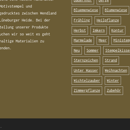
Bauernhof
Berge
Motivstempel und
Bluemenwiese
Blumenwiese
gedrucktes zwischen Wendland
Frühling
Heilpflanze
Lüneburger Heide. Bei der
tellung unserer Produkte
Herbst
Imkern
Kontur
uchen wir so weit es geht
Marmelade
Meer
Ministem
haltige Materialien zu
enden.
Neu
Sommer
Stempelkisse
Sternzeichen
Strand
Unter Wasser
Weihnachten
Wichtelzauber
Winter
Zimmerpflanze
Zubehör
e
.