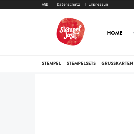
AGB
Datenschutz
Impressum
Zur
Zum
Navigation
Inhalt
HOME
springen
springen
STEMPEL
STEMPELSETS
GRUSSKARTEN