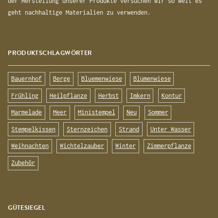
der Herstellung unserer Produkte versuchen wir so weit es
geht nachhaltige Materialien zu verwenden.
PRODUKTSCHLAGWÖRTER
Bauernhof
Berge
Bluemenwiese
Blumenwiese
Frühling
Heilpflanze
Herbst
Imkern
Kontur
Marmelade
Meer
Ministempel
Neu
Sommer
Stempelkissen
Sternzeichen
Strand
Unter Wasser
Weihnachten
Wichtelzauber
Winter
Zimmerpflanze
Zubehör
GÜTESIEGEL