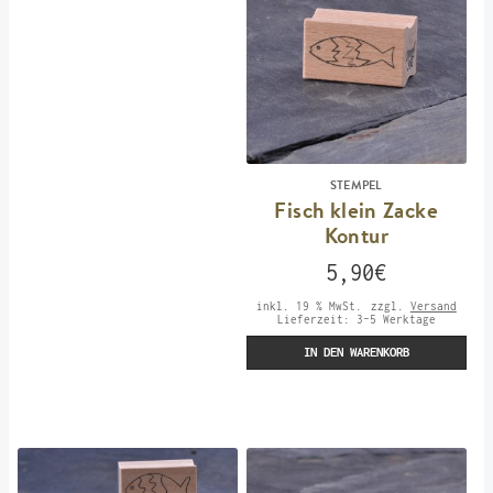
STEMPEL
Fisch klein Zacke
Kontur
5,90
€
inkl. 19 % MwSt.
zzgl.
Versand
Lieferzeit:
3-5 Werktage
IN DEN WARENKORB