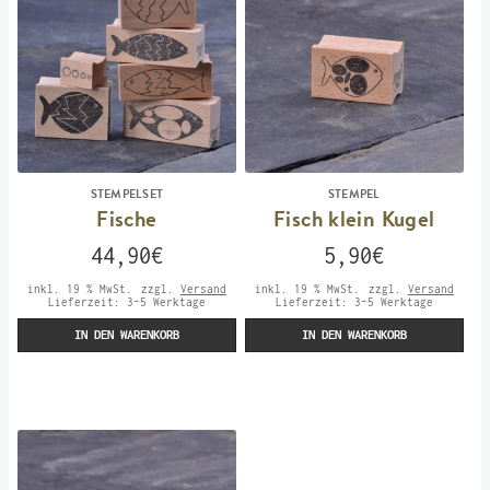
STEMPELSET
STEMPEL
Fische
Fisch klein Kugel
44,90
€
5,90
€
inkl. 19 % MwSt.
zzgl.
Versand
inkl. 19 % MwSt.
zzgl.
Versand
Lieferzeit:
3-5 Werktage
Lieferzeit:
3-5 Werktage
IN DEN WARENKORB
IN DEN WARENKORB