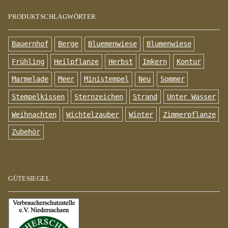
PRODUKTSCHLAGWÖRTER
Bauernhof
Berge
Bluemenwiese
Blumenwiese
Frühling
Heilpflanze
Herbst
Imkern
Kontur
Marmelade
Meer
Ministempel
Neu
Sommer
Stempelkissen
Sternzeichen
Strand
Unter Wasser
Weihnachten
Wichtelzauber
Winter
Zimmerpflanze
Zubehör
GÜTESIEGEL