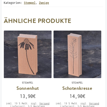
Kategorien:
Stempel
,
Zweige
ÄHNLICHE PRODUKTE
STEMPEL
STEMPEL
Sonnenhut
Schotenkresse
13,90
€
14,90
€
inkl. 19 % MwSt.
zzgl.
Versand
inkl. 19 % MwSt.
zzgl.
Versand
Lieferzeit:
3-5 Werktage
Lieferzeit:
3-5 Werktage