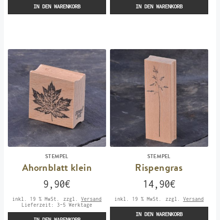
IN DEN WARENKORB
IN DEN WARENKORB
STEMPEL
STEMPEL
Ahornblatt klein
Rispengras
9,90
€
14,90
€
inkl. 19 % MwSt.
zzgl.
Versand
inkl. 19 % MwSt.
zzgl.
Versand
Lieferzeit:
3-5 Werktage
IN DEN WARENKORB
IN DEN WARENKORB