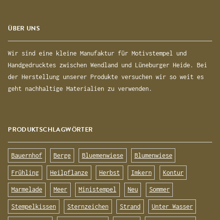
ÜBER UNS
Wir sind eine kleine Manufaktur für Motivstempel und
Handgedrucktes zwischen Wendland und Lüneburger Heide. Bei
der Herstellung unserer Produkte versuchen wir so weit es
geht nachhaltige Materialien zu verwenden.
PRODUKTSCHLAGWÖRTER
Bauernhof
Berge
Bluemenwiese
Blumenwiese
Frühling
Heilpflanze
Herbst
Imkern
Kontur
Marmelade
Meer
Ministempel
Neu
Sommer
Stempelkissen
Sternzeichen
Strand
Unter Wasser