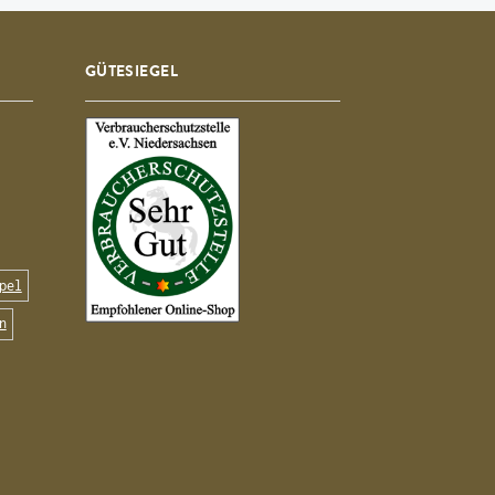
GÜTESIEGEL
pel
n