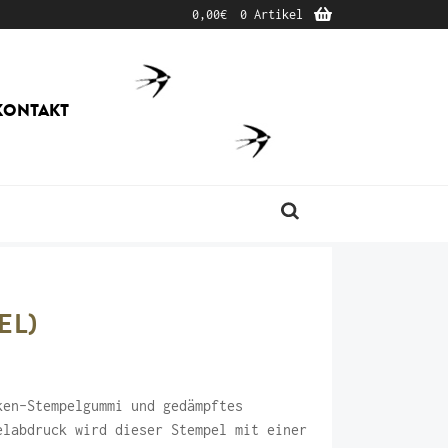
0,00
€
0 Artikel
KONTAKT
Produktsuche
EL)
ken-Stempelgummi und gedämpftes
elabdruck wird dieser Stempel mit einer