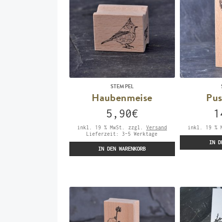
STEMPEL
Haubenmeise
Pu
5,90
€
1
inkl. 19 % MwSt.
zzgl.
Versand
inkl. 19 % 
Lieferzeit:
3-5 Werktage
IN D
IN DEN WARENKORB