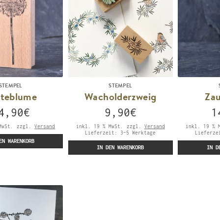
STEMPEL
STEMPEL
steblume
Wacholderzweig
Za
4,90
€
9,90
€
1
MwSt.
zzgl.
Versand
inkl. 19 % MwSt.
zzgl.
Versand
inkl. 19 % 
Lieferzeit:
3-5 Werktage
Lieferz
EN WARENKORB
IN DEN WARENKORB
IN D