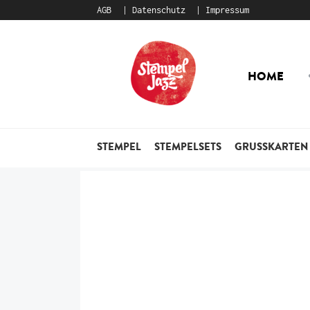
AGB
Datenschutz
Impressum
Zur
Zum
Navigation
Inhalt
HOME
springen
springen
STEMPEL
STEMPELSETS
GRUSSKARTEN