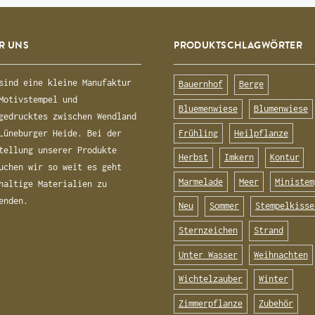
R UNS
PRODUKTSCHLAGWÖRTER
sind eine kleine Manufaktur
Bauernhof
Berge
Motivstempel und
Bluemenwiese
Blumenwiese
gedrucktes zwischen Wendland
Frühling
Heilpflanze
Lüneburger Heide. Bei der
tellung unserer Produkte
Herbst
Imkern
Kontur
uchen wir so weit es geht
Marmelade
Meer
Ministem
haltige Materialien zu
enden.
Neu
Sommer
Stempelkisse
Sternzeichen
Strand
Unter Wasser
Weihnachten
Wichtelzauber
Winter
Zimmerpflanze
Zubehör