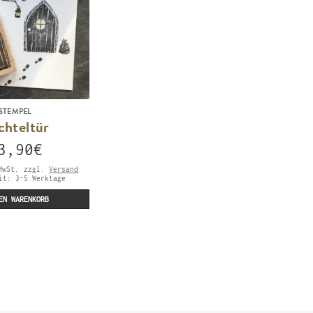
STEMPEL
chteltür
3,90
€
MwSt.
zzgl.
Versand
eit:
3-5 Werktage
EN WARENKORB