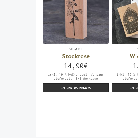
STEMPEL
Stockrose
Wi
14,90
€
1
inkl. 19 % MwSt.
zzgl.
Versand
inkl. 19 % 
Lieferzeit:
3-5 Werktage
Lieferz
IN DEN WARENKORB
IN D