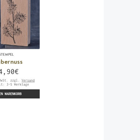
STEMPEL
ubernuss
4,90
€
MwSt.
zzgl.
Versand
eit:
3-5 Werktage
EN WARENKORB