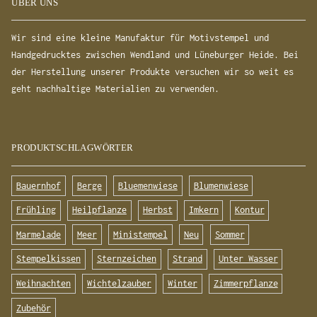
ÜBER UNS
Wir sind eine kleine Manufaktur für Motivstempel und
Handgedrucktes zwischen Wendland und Lüneburger Heide. Bei
der Herstellung unserer Produkte versuchen wir so weit es
geht nachhaltige Materialien zu verwenden.
PRODUKTSCHLAGWÖRTER
Bauernhof
Berge
Bluemenwiese
Blumenwiese
Frühling
Heilpflanze
Herbst
Imkern
Kontur
Marmelade
Meer
Ministempel
Neu
Sommer
Stempelkissen
Sternzeichen
Strand
Unter Wasser
Weihnachten
Wichtelzauber
Winter
Zimmerpflanze
Zubehör