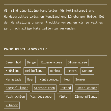
Wir sind eine kleine Manufaktur für Motivstempel und
Handgedrucktes zwischen Wendland und Lüneburger Heide. Bei
der Herstellung unserer Produkte versuchen wir so weit es
geht nachhaltige Materialien zu verwenden.
PRODUKTSCHLAGWÖRTER
Bauernhof
Berge
Bluemenwiese
Blumenwiese
Frühling
Heilpflanze
Herbst
Imkern
Kontur
Marmelade
Meer
Ministempel
Neu
Sommer
Stempelkissen
Sternzeichen
Strand
Unter Wasser
Weihnachten
Wichtelzauber
Winter
Zimmerpflanze
Zubehör