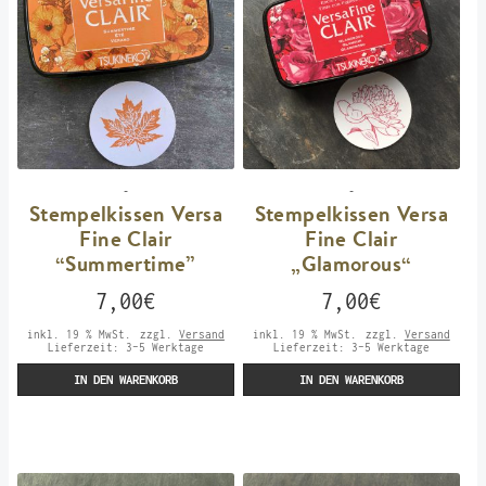
-
-
Stempelkissen Versa
Stempelkissen Versa
Fine Clair
Fine Clair
“Summertime”
„Glamorous“
7,00
€
7,00
€
inkl. 19 % MwSt.
zzgl.
Versand
inkl. 19 % MwSt.
zzgl.
Versand
Lieferzeit:
3-5 Werktage
Lieferzeit:
3-5 Werktage
IN DEN WARENKORB
IN DEN WARENKORB