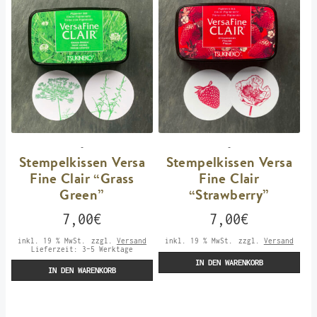
-
-
Stempelkissen Versa
Stempelkissen Versa
Fine Clair “Grass
Fine Clair
Green”
“Strawberry”
7,00
€
7,00
€
inkl. 19 % MwSt.
zzgl.
Versand
inkl. 19 % MwSt.
zzgl.
Versand
Lieferzeit:
3-5 Werktage
IN DEN WARENKORB
IN DEN WARENKORB