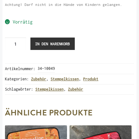
Achtung! Darf nicht in die Hände von Kindern gelangen.
Vorrätig
Stempelkissen
IN DEN WARENKORB
Versa
Fine
Clair
Artikelnummer:
34-10049
“Baby
Pink”
Kategorien:
Zubehör
,
Stempelkissen
,
Produkt
Menge
Schlagwörter:
Stempelkissen
,
Zubehör
ÄHNLICHE PRODUKTE