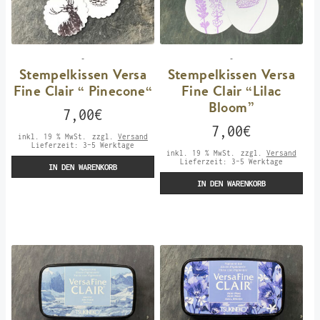
-
-
Stempelkissen Versa
Stempelkissen Versa
Fine Clair “ Pinecone“
Fine Clair “Lilac
Bloom”
7,00
€
7,00
€
inkl. 19 % MwSt.
zzgl.
Versand
Lieferzeit:
3-5 Werktage
inkl. 19 % MwSt.
zzgl.
Versand
Lieferzeit:
3-5 Werktage
IN DEN WARENKORB
IN DEN WARENKORB