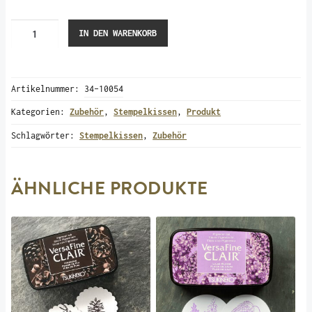
Stempelkissen
IN DEN WARENKORB
Versa
Fine
Clair
Artikelnummer:
34-10054
“Bali
Blue”
Kategorien:
Zubehör
,
Stempelkissen
,
Produkt
Menge
Schlagwörter:
Stempelkissen
,
Zubehör
ÄHNLICHE PRODUKTE