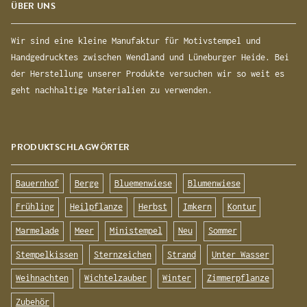
ÜBER UNS
Wir sind eine kleine Manufaktur für Motivstempel und
Handgedrucktes zwischen Wendland und Lüneburger Heide. Bei
der Herstellung unserer Produkte versuchen wir so weit es
geht nachhaltige Materialien zu verwenden.
PRODUKTSCHLAGWÖRTER
Bauernhof
Berge
Bluemenwiese
Blumenwiese
Frühling
Heilpflanze
Herbst
Imkern
Kontur
Marmelade
Meer
Ministempel
Neu
Sommer
Stempelkissen
Sternzeichen
Strand
Unter Wasser
Weihnachten
Wichtelzauber
Winter
Zimmerpflanze
Zubehör