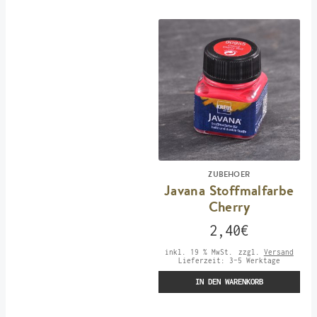
ZUBEHOER
Javana Stoffmalfarbe
Cherry
2,40
€
inkl. 19 % MwSt.
zzgl.
Versand
Lieferzeit:
3-5 Werktage
IN DEN WARENKORB