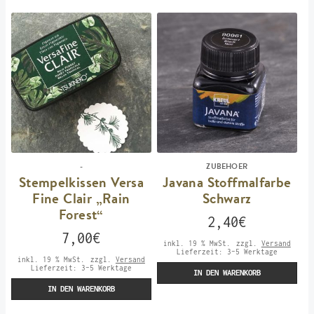
-
ZUBEHOER
Stempelkissen Versa
Javana Stoffmalfarbe
Fine Clair „Rain
Schwarz
Forest“
2,40
€
7,00
€
inkl. 19 % MwSt.
zzgl.
Versand
Lieferzeit:
3-5 Werktage
inkl. 19 % MwSt.
zzgl.
Versand
Lieferzeit:
3-5 Werktage
IN DEN WARENKORB
IN DEN WARENKORB