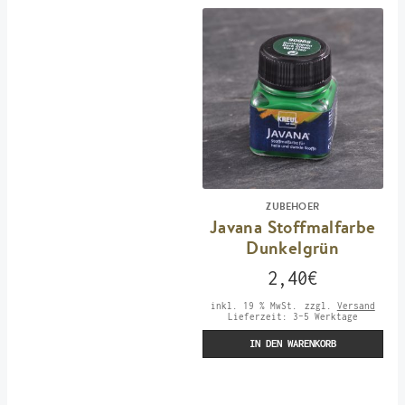
ZUBEHOER
Javana Stoffmalfarbe
Dunkelgrün
2,40
€
inkl. 19 % MwSt.
zzgl.
Versand
Lieferzeit:
3-5 Werktage
IN DEN WARENKORB