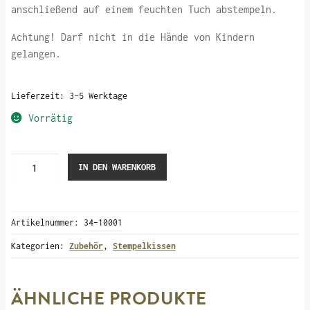
anschließend auf einem feuchten Tuch abstempeln.
Achtung! Darf nicht in die Hände von Kindern
gelangen.
Lieferzeit:
3-5 Werktage
Vorrätig
Stempelkissen
IN DEN WARENKORB
Versa
Fine
Clair
Artikelnummer:
34-10001
Schwarz
"Noctune"
Kategorien:
Zubehör
,
Stempelkissen
Menge
ÄHNLICHE PRODUKTE