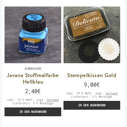
ZUBEHOER
-
Javana Stoffmalfarbe
Stempelkissen Gold
Hellblau
9,00
€
2,40
€
inkl. 19 % MwSt.
zzgl.
Versand
Lieferzeit:
3-5 Werktage
inkl. 19 % MwSt.
zzgl.
Versand
Lieferzeit:
3-5 Werktage
IN DEN WARENKORB
IN DEN WARENKORB