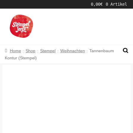
0,00
€
0 Artikel
Zur
Zum
Navigation
Inhalt
springen
springen
Home
Shop
Stempel
Weihnachten
Tannenbaum
Kontur (Stempel)