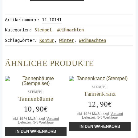
(Stempel)
Menge
Artikelnummer:
11-10141
Kategorien:
Stempel
,
Weihnachten
Schlagwörter:
Kontur
,
Winter
,
Weihnachten
ÄHNLICHE PRODUKTE
STEMPEL
STEMPEL
Tannenkranz
Tannenbäume
12,90
€
10,90
€
inkl. 19 % MwSt.
zzgl.
Versand
Lieferzeit:
3-5 Werktage
inkl. 19 % MwSt.
zzgl.
Versand
Lieferzeit:
3-5 Werktage
IN DEN WARENKORB
IN DEN WARENKORB