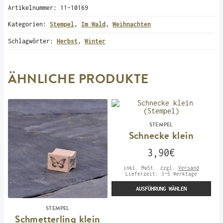
Artikelnummer:
11-10169
Kategorien:
Stempel
,
Im Wald
,
Weihnachten
Schlagwörter:
Herbst
,
Winter
ÄHNLICHE PRODUKTE
STEMPEL
Schnecke klein
3,90
€
inkl. MwSt.
zzgl.
Versand
Lieferzeit:
3-5 Werktage
AUSFÜHRUNG WÄHLEN
Dieses
STEMPEL
Produkt
Schmetterling klein
weist