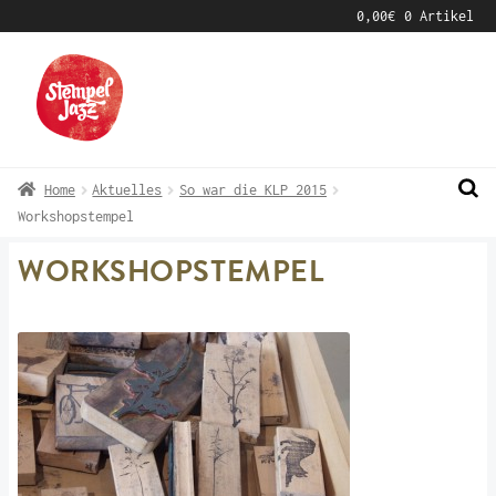
0,00
€
0 Artikel
Zur
Zum
Navigation
Inhalt
springen
springen
Home
Aktuelles
So war die KLP 2015
Workshopstempel
WORKSHOPSTEMPEL