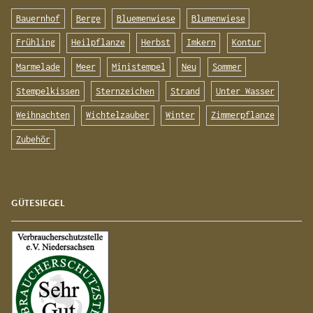
Bauernhof
Berge
Bluemenwiese
Blumenwiese
Frühling
Heilpflanze
Herbst
Imkern
Kontur
Marmelade
Meer
Ministempel
Neu
Sommer
Stempelkissen
Sternzeichen
Strand
Unter Wasser
Weihnachten
Wichtelzauber
Winter
Zimmerpflanze
Zubehör
GÜTESIEGEL