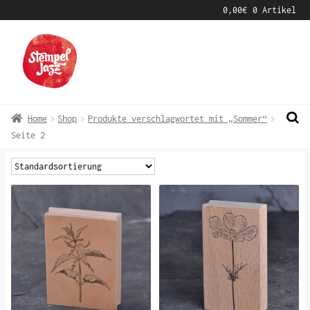
0,00
€
0 Artikel
Zur
Zum
Navigation
Inhalt
springen
springen
Home
Shop
Produkte verschlagwortet mit „Sommer“
Seite 2