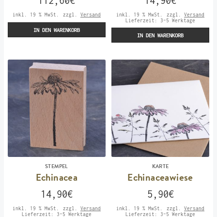
112,60
€
14,90
€
inkl. 19 % MwSt.
zzgl.
Versand
inkl. 19 % MwSt.
zzgl.
Versand
Lieferzeit:
3-5 Werktage
IN DEN WARENKORB
IN DEN WARENKORB
STEMPEL
KARTE
Echinacea
Echinaceawiese
14,90
€
5,90
€
inkl. 19 % MwSt.
zzgl.
Versand
inkl. 19 % MwSt.
zzgl.
Versand
Lieferzeit:
3-5 Werktage
Lieferzeit:
3-5 Werktage