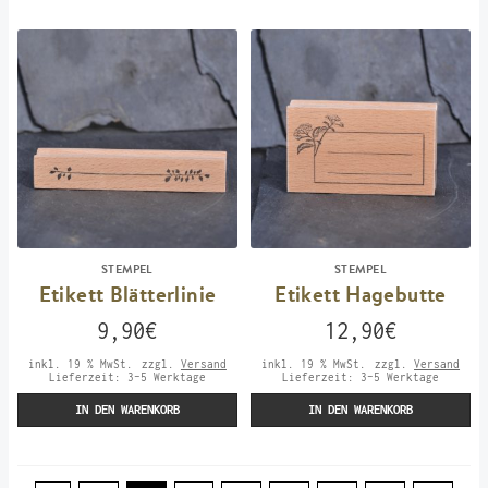
STEMPEL
STEMPEL
Etikett Blätterlinie
Etikett Hagebutte
9,90
€
12,90
€
inkl. 19 % MwSt.
zzgl.
Versand
inkl. 19 % MwSt.
zzgl.
Versand
Lieferzeit:
3-5 Werktage
Lieferzeit:
3-5 Werktage
IN DEN WARENKORB
IN DEN WARENKORB