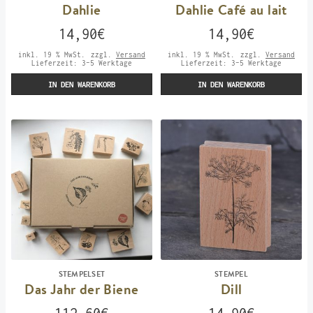
Dahlie
Dahlie Café au lait
14,90
€
14,90
€
inkl. 19 % MwSt.
zzgl.
Versand
inkl. 19 % MwSt.
zzgl.
Versand
Lieferzeit:
3-5 Werktage
Lieferzeit:
3-5 Werktage
IN DEN WARENKORB
IN DEN WARENKORB
STEMPELSET
STEMPEL
Das Jahr der Biene
Dill