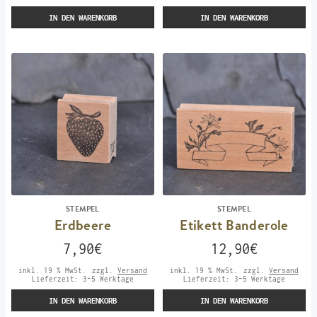
IN DEN WARENKORB
IN DEN WARENKORB
STEMPEL
STEMPEL
Erdbeere
Etikett Banderole
7,90
€
12,90
€
inkl. 19 % MwSt.
zzgl.
Versand
inkl. 19 % MwSt.
zzgl.
Versand
Lieferzeit:
3-5 Werktage
Lieferzeit:
3-5 Werktage
IN DEN WARENKORB
IN DEN WARENKORB