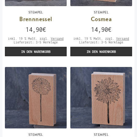
STEMPEL
STEMPEL
Brennnessel
Cosmea
14,90
€
14,90
€
inkl. 19 % MwSt.
zzgl.
Versand
inkl. 19 % MwSt.
zzgl.
Versand
Lieferzeit:
3-5 Werktage
Lieferzeit:
3-5 Werktage
IN DEN WARENKORB
IN DEN WARENKORB
STEMPEL
STEMPEL