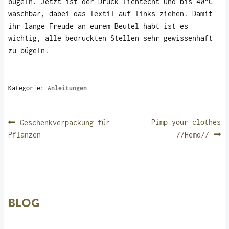
bügeln. Jetzt ist der Druck lichtecht und bis 40°C
waschbar, dabei das Textil auf links ziehen. Damit
ihr lange Freude an eurem Beutel habt ist es
wichtig, alle bedruckten Stellen sehr gewissenhaft
zu bügeln.
Kategorie:
Anleitungen
BEITRAGSNAVIGATION
Vorheriger
Nächster
Pimp your clothes
Geschenkverpackung für
Beitrag:
Beitrag:
Pflanzen
//Hemd//
BLOG