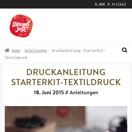
0,00
€
0 Artikel
Zur
Zum
Navigation
Inhalt
springen
springen
Home
Anleitungen
Druckanleitung Starterkit-
Textildruck
DRUCKANLEITUNG
STARTERKIT-TEXTILDRUCK
18. Juni 2015
//
Anleitungen