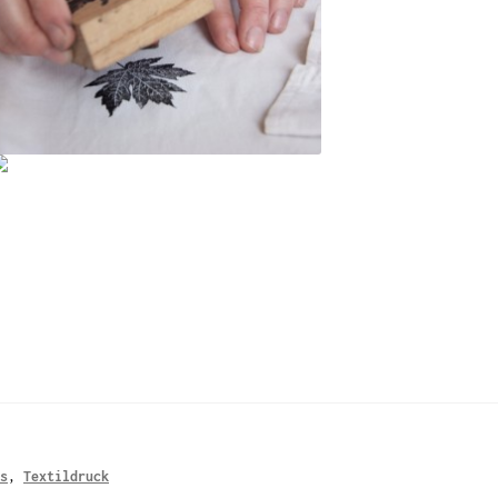
es
,
Textildruck