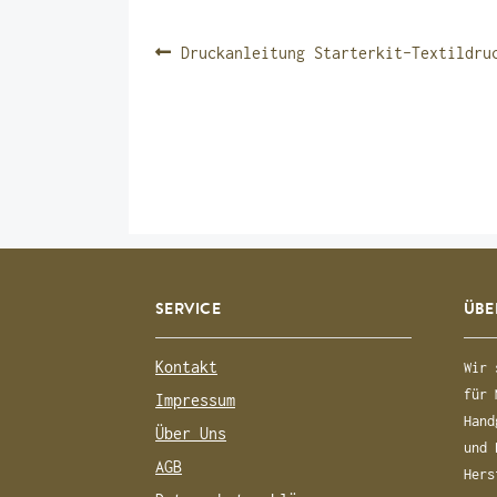
BEITRAGSNAVIGATIO
Vorheriger
Druckanleitung Starterkit-Textildru
Beitrag:
SERVICE
ÜBE
Kontakt
Wir 
für 
Impressum
Hand
Über Uns
und 
AGB
Hers