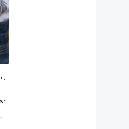
rn,
der
er