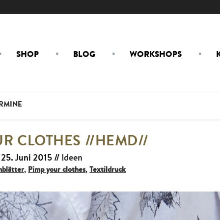
SHOP
BLOG
WORKSHOPS
RMINE
UR CLOTHES //HEMD//
25. Juni 2015
//
Ideen
blätter
,
Pimp your clothes
,
Textildruck