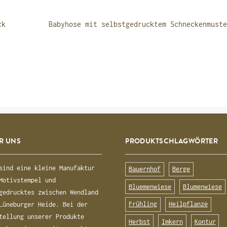
N
Nächster
ck
Babyhose mit selbstgedrucktem Schneckenmuste
Beitrag:
R UNS
PRODUKTSCHLAGWÖRTER
sind eine kleine Manufaktur
Bauernhof
Berge
Motivstempel und
Bluemenwiese
Blumenwiese
gedrucktes zwischen Wendland
Frühling
Heilpflanze
Lüneburger Heide. Bei der
tellung unserer Produkte
Herbst
Imkern
Kontur