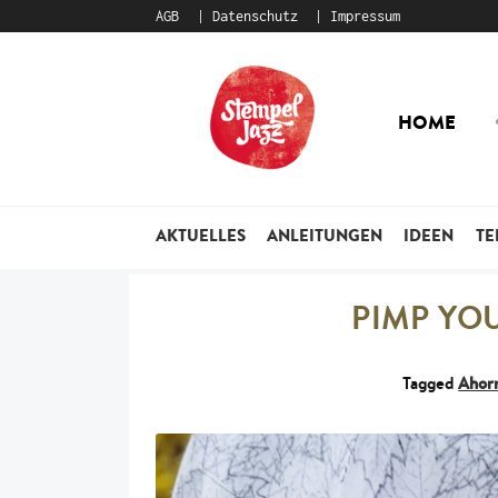
AGB
Datenschutz
Impressum
Zur
Zum
Navigation
Inhalt
HOME
springen
springen
AKTUELLES
ANLEITUNGEN
IDEEN
TE
PIMP YO
Tagged
Ahorn