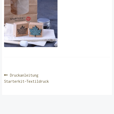
BEITRAGSNAVIGATION
Vorheriger
Druckanleitung
Beitrag:
Starterkit-Textildruck