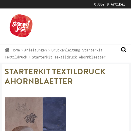
0,00
€
0 Artikel
Zur
Zum
Navigation
Inhalt
springen
springen
Home
Anleitungen
Druckanleitung Starterkit-
Textildruck
Starterkit Textildruck Ahornblaetter
STARTERKIT TEXTILDRUCK
AHORNBLAETTER