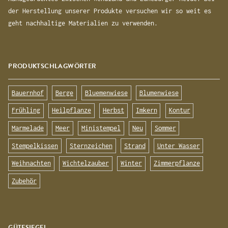
der Herstellung unserer Produkte versuchen wir so weit es
geht nachhaltige Materialien zu verwenden.
PRODUKTSCHLAGWÖRTER
Bauernhof
Berge
Bluemenwiese
Blumenwiese
Frühling
Heilpflanze
Herbst
Imkern
Kontur
Marmelade
Meer
Ministempel
Neu
Sommer
Stempelkissen
Sternzeichen
Strand
Unter Wasser
Weihnachten
Wichtelzauber
Winter
Zimmerpflanze
Zubehör
GÜTESIEGEL