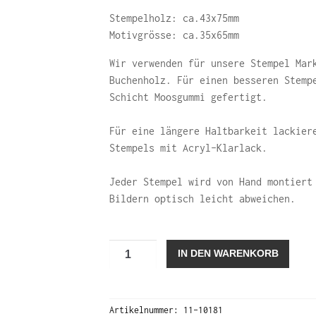
Stempelholz: ca.43x75mm
Motivgrösse: ca.35x65mm
Wir verwenden für unsere Stempel Mar
Buchenholz. Für einen besseren Stemp
Schicht Moosgummi gefertigt.
Für eine längere Haltbarkeit lackier
Stempels mit Acryl-Klarlack.
Jeder Stempel wird von Hand montiert
Bildern optisch leicht abweichen.
Alpenmohn
IN DEN WARENKORB
(Stempel)
Menge
Artikelnummer:
11-10181