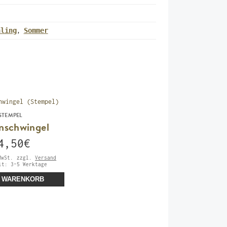
hling
Sommer
,
STEMPEL
nschwingel
4,50
€
MwSt.
zzgl.
Versand
eit:
3-5 Werktage
N WARENKORB