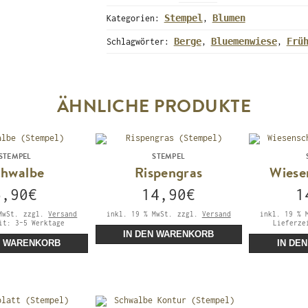
Stempel
Blumen
Kategorien:
,
Berge
Bluemenwiese
Frü
Schlagwörter:
,
,
ÄHNLICHE PRODUKTE
STEMPEL
STEMPEL
chwalbe
Rispengras
Wiese
5,90
€
14,90
€
1
MwSt.
zzgl.
Versand
inkl. 19 % MwSt.
zzgl.
Versand
inkl. 19 % 
eit:
3-5 Werktage
Lieferz
IN DEN WARENKORB
N WARENKORB
IN DE