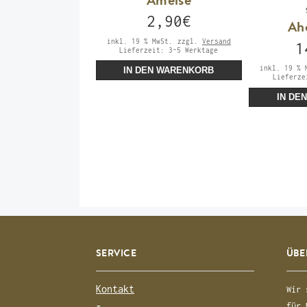
2,90
€
Ah
inkl. 19 % MwSt.
zzgl.
Versand
1
Lieferzeit:
3-5 Werktage
inkl. 19 % 
IN DEN WARENKORB
Lieferz
IN DE
SERVICE
ÜBE
Kontakt
Wir 
für 