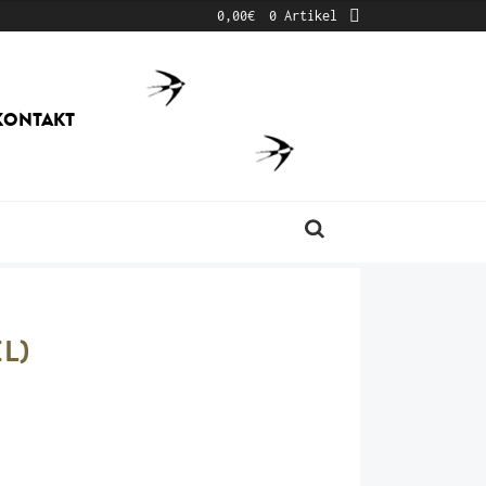
0,00
€
0 Artikel
KONTAKT
Produktsuche
L)