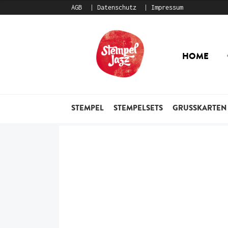
AGB
Datenschutz
Impressum
Zur
Zum
Navigation
Inhalt
HOME
springen
springen
STEMPEL
STEMPELSETS
GRUSSKARTEN