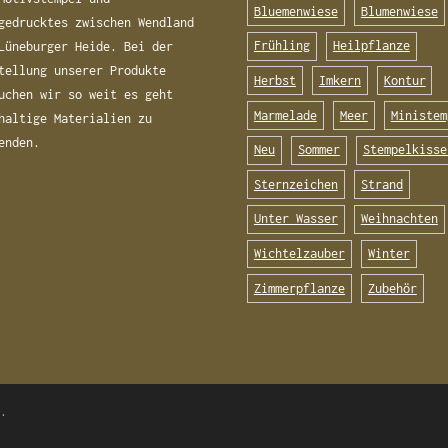
Bluemenwiese
Blumenwiese
gedrucktes zwischen Wendland
Frühling
Heilpflanze
Lüneburger Heide. Bei der
tellung unserer Produkte
Herbst
Imkern
Kontur
uchen wir so weit es geht
Marmelade
Meer
Ministem
haltige Materialien zu
enden.
Neu
Sommer
Stempelkisse
Sternzeichen
Strand
Unter Wasser
Weihnachten
Wichtelzauber
Winter
Zimmerpflanze
Zubehör
e
.