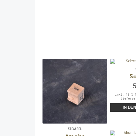
S
inkl. 19 % 
Lieferz
IN DE
STEMPEL
Ameise