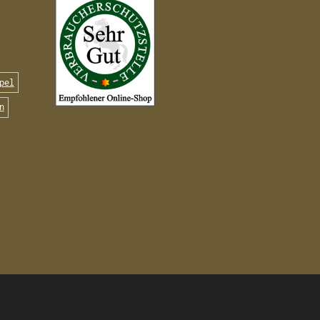
pel
n