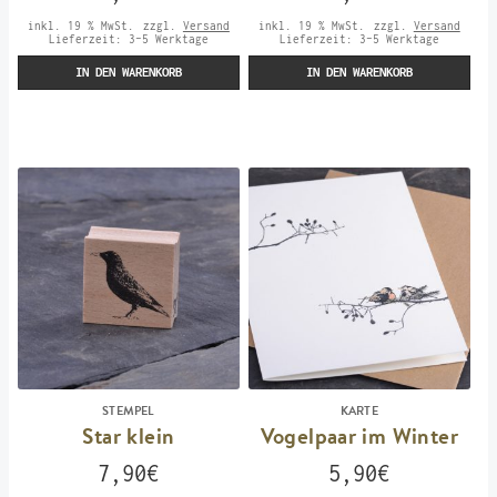
inkl. 19 % MwSt.
zzgl.
Versand
inkl. 19 % MwSt.
zzgl.
Versand
Lieferzeit:
3-5 Werktage
Lieferzeit:
3-5 Werktage
IN DEN WARENKORB
IN DEN WARENKORB
STEMPEL
KARTE
Star klein
Vogelpaar im Winter
7,90
€
5,90
€