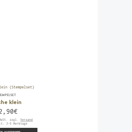
TEMPELSET
che klein
2,90
€
MwSt.
zzgl.
Versand
eit:
3-5 Werktage