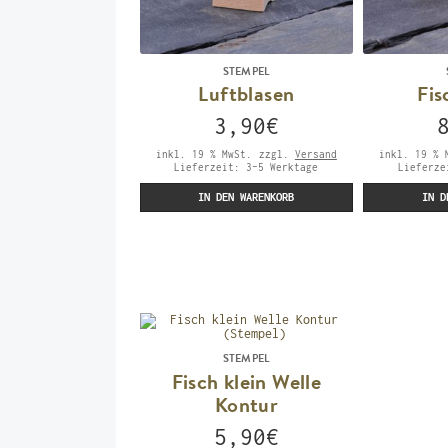
STEMPEL
Luftblasen
Fis
3,90
€
inkl. 19 % MwSt.
zzgl.
Versand
inkl. 19 % 
Lieferzeit:
3-5 Werktage
Lieferz
IN DEN WARENKORB
IN D
STEMPEL
Fisch klein Welle
Kontur
5,90
€