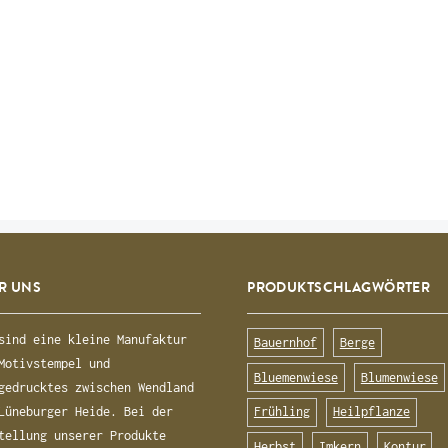
R UNS
PRODUKTSCHLAGWÖRTER
sind eine kleine Manufaktur
Bauernhof
Berge
Motivstempel und
Bluemenwiese
Blumenwiese
gedrucktes zwischen Wendland
Frühling
Heilpflanze
Lüneburger Heide. Bei der
tellung unserer Produkte
Herbst
Imkern
Kontur