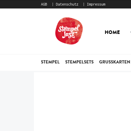
AGB
Datenschutz
Impressum
Zur
Zum
Navigation
Inhalt
HOME
springen
springen
STEMPEL
STEMPELSETS
GRUSSKARTEN