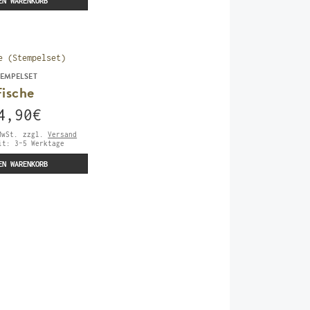
EN WARENKORB
TEMPELSET
Fische
4,90
€
MwSt.
zzgl.
Versand
eit:
3-5 Werktage
EN WARENKORB