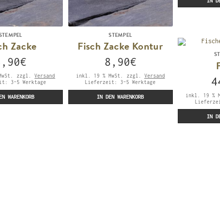
IN D
STEMPEL
STEMPEL
ch Zacke
Fisch Zacke Kontur
S
8,90
€
8,90
€
MwSt.
zzgl.
Versand
inkl. 19 % MwSt.
zzgl.
Versand
4
eit:
3-5 Werktage
Lieferzeit:
3-5 Werktage
inkl. 19 % 
EN WARENKORB
IN DEN WARENKORB
Lieferz
IN D