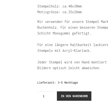
Stempelholz: ca.40x30mm
Motivgrösse: ca.35x26mm
Wir verwenden für unsere Stempel Mar
Buchenholz. Für einen besseren Stemp
Schicht Moosgummi gefertigt.
Für eine längere Haltbarkeit lackier
Stempels mit Acryl-Klarlack.
Jeder Stempel wird von Hand montiert
Bildern optisch leicht abweichen.
Lieferzeit:
3-5 Werktage
Fisch
IN DEN WARENKORB
Welle
Kontur