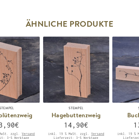
ÄHNLICHE PRODUKTE
STEMPEL
STEMPEL
blütenzweig
Hagebuttenzweig
Buc
3,90
€
14,90
€
1
MwSt.
zzgl.
Versand
inkl. 19 % MwSt.
zzgl.
Versand
inkl. 19 % 
eit:
3-5 Werktage
Lieferzeit:
3-5 Werktage
Lieferz