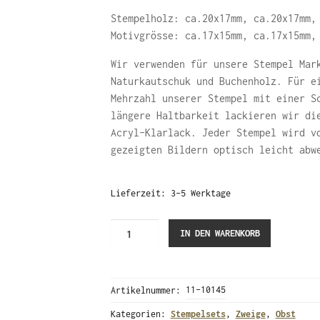
Stempelholz: ca.20x17mm, ca.20x17mm,
Motivgrösse: ca.17x15mm, ca.17x15mm,
Wir verwenden für unsere Stempel Mar
Naturkautschuk und Buchenholz. Für e
Mehrzahl unserer Stempel mit einer S
längere Haltbarkeit lackieren wir di
Acryl-Klarlack. Jeder Stempel wird v
gezeigten Bildern optisch leicht abw
Lieferzeit:
3-5 Werktage
Kirschblütenzweig
IN DEN WARENKORB
(Stempelset)
Menge
Artikelnummer:
11-10145
Kategorien:
Stempelsets
,
Zweige
,
Obst