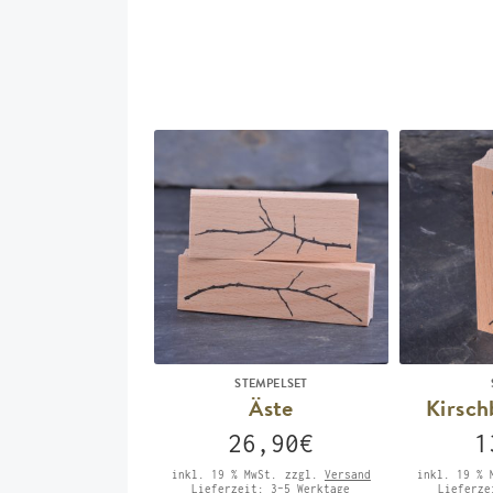
STEMPELSET
Äste
Kirsch
26,90
€
1
inkl. 19 % MwSt.
zzgl.
Versand
inkl. 19 % 
Lieferzeit:
3-5 Werktage
Lieferz