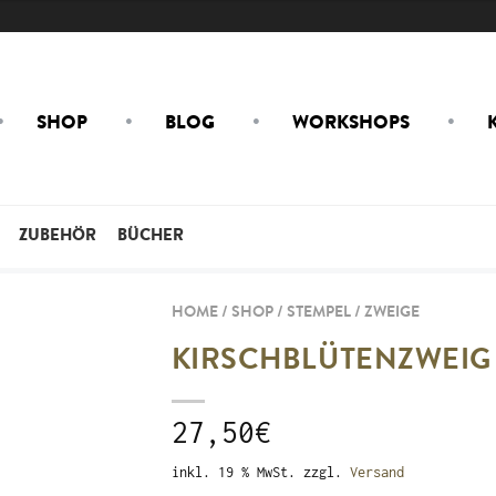
SHOP
BLOG
WORKSHOPS
ZUBEHÖR
BÜCHER
HOME / SHOP /
STEMPEL
/
ZWEIGE
KIRSCHBLÜTENZWEIG 
27,50
€
inkl. 19 % MwSt.
zzgl.
Versand