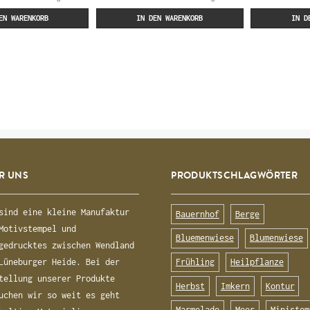
EN WARENKORB
IN DEN WARENKORB
IN D
R UNS
PRODUKTSCHLAGWÖRTER
sind eine kleine Manufaktur
Bauernhof
Berge
Motivstempel und
Bluemenwiese
Blumenwiese
gedrucktes zwischen Wendland
Frühling
Heilpflanze
Lüneburger Heide. Bei der
tellung unserer Produkte
Herbst
Imkern
Kontur
uchen wir so weit es geht
Marmelade
Meer
Ministem