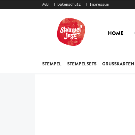
AGB
Datenschutz
Impressum
Zur
Zum
Navigation
Inhalt
HOME
springen
springen
STEMPEL
STEMPELSETS
GRUSSKARTEN