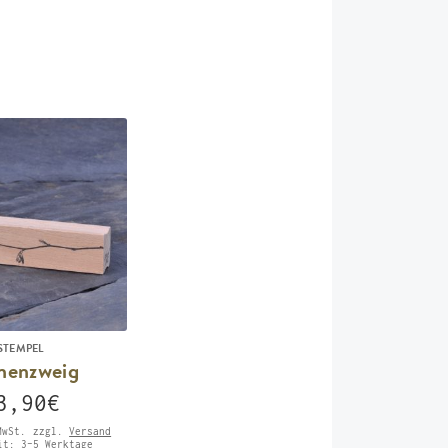
STEMPEL
henzweig
3,90
€
MwSt.
zzgl.
Versand
eit:
3-5 Werktage