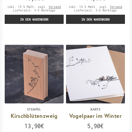
inkl. 19 % MwSt.
zzgl.
Versand
inkl. 19 % MwSt.
zzgl.
Versand
Lieferzeit:
3-5 Werktage
Lieferzeit:
3-5 Werktage
IN DEN WARENKORB
IN DEN WARENKORB
STEMPEL
KARTE
Kirschblütenzweig
Vogelpaar im Winter
13,90
€
5,90
€