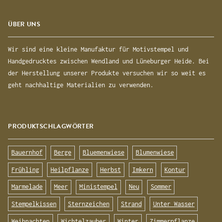
ÜBER UNS
Wir sind eine kleine Manufaktur für Motivstempel und
Handgedrucktes zwischen Wendland und Lüneburger Heide. Bei
der Herstellung unserer Produkte versuchen wir so weit es
geht nachhaltige Materialien zu verwenden.
PRODUKTSCHLAGWÖRTER
Bauernhof
Berge
Bluemenwiese
Blumenwiese
Frühling
Heilpflanze
Herbst
Imkern
Kontur
Marmelade
Meer
Ministempel
Neu
Sommer
Stempelkissen
Sternzeichen
Strand
Unter Wasser
Weihnachten
Wichtelzauber
Winter
Zimmerpflanze