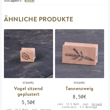
Schlagwort:
Winter
ÄHNLICHE PRODUKTE
STEMPEL
STEMPEL
Vogel sitzend
Tannenzweig
geplustert
8,50
€
5,50
€
inkl. 19 % MwSt.
zzgl.
Versand
Lieferzeit:
3-5 Werktage
inkl. 19 % MwSt.
zzgl.
Versand