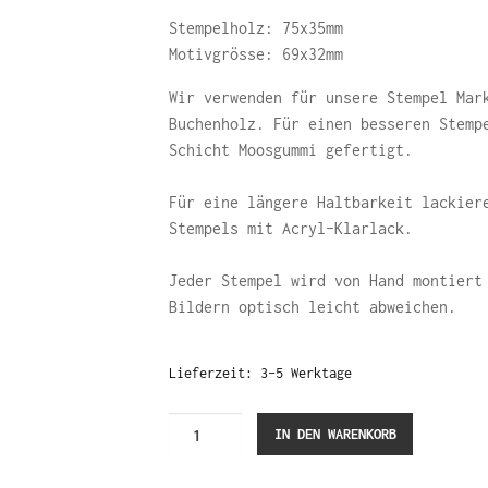
Stempelholz: 75x35mm
Motivgrösse: 69x32mm
Wir verwenden für unsere Stempel Mar
Buchenholz. Für einen besseren Stemp
Schicht Moosgummi gefertigt.
Für eine längere Haltbarkeit lackier
Stempels mit Acryl-Klarlack.
Jeder Stempel wird von Hand montiert
Bildern optisch leicht abweichen.
Lieferzeit:
3-5 Werktage
Zimbelkraut
IN DEN WARENKORB
(Stempel)
Menge