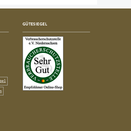
GÜTESIEGEL
pel
n