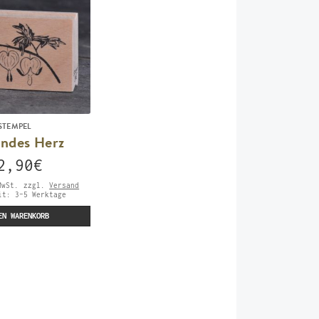
STEMPEL
endes Herz
2,90
€
MwSt.
zzgl.
Versand
eit:
3-5 Werktage
EN WARENKORB