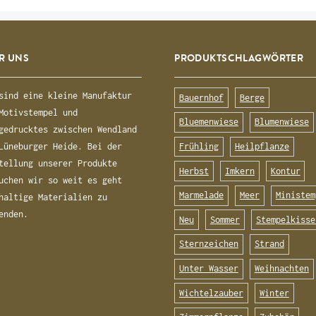
R UNS
PRODUKTSCHLAGWÖRTER
sind eine kleine Manufaktur
Bauernhof
Berge
Motivstempel und
Bluemenwiese
Blumenwiese
gedrucktes zwischen Wendland
Frühling
Heilpflanze
Lüneburger Heide. Bei der
tellung unserer Produkte
Herbst
Imkern
Kontur
uchen wir so weit es geht
Marmelade
Meer
Ministem
haltige Materialien zu
enden.
Neu
Sommer
Stempelkisse
Sternzeichen
Strand
Unter Wasser
Weihnachten
Wichtelzauber
Winter