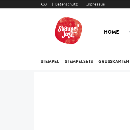
AGB
Datenschutz
Impressum
Zur
Zum
Navigation
Inhalt
HOME
springen
springen
STEMPEL
STEMPELSETS
GRUSSKARTEN