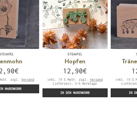
STEMPEL
STEMPEL
penmohn
Hopfen
Trän
2,90
€
12,90
€
1
MwSt.
zzgl.
Versand
inkl. 19 % MwSt.
zzgl.
Versand
inkl. 19 % 
Lieferzeit:
3-5 Werktage
Lieferz
EN WARENKORB
IN DEN WARENKORB
IN D