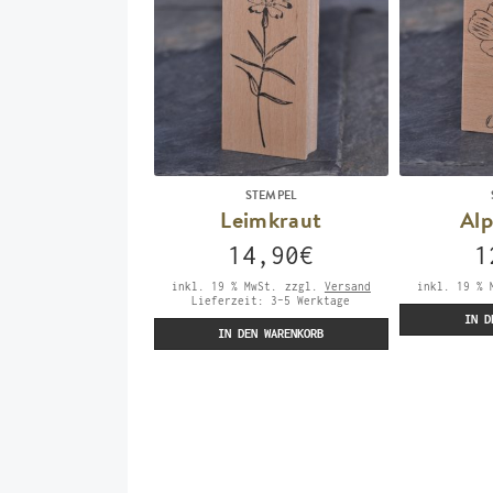
STEMPEL
Leimkraut
Al
14,90
€
1
inkl. 19 % MwSt.
zzgl.
Versand
inkl. 19 % 
Lieferzeit:
3-5 Werktage
IN D
IN DEN WARENKORB