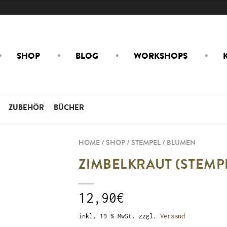
SHOP
BLOG
WORKSHOPS
ZUBEHÖR
BÜCHER
HOME / SHOP /
STEMPEL
/
BLUMEN
ZIMBELKRAUT (STEMP
12,90
€
inkl. 19 % MwSt.
zzgl.
Versand