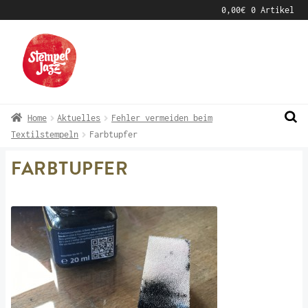
0,00
€
0 Artikel
Zur
Zum
Navigation
Inhalt
springen
springen
Home
Aktuelles
Fehler vermeiden beim
Textilstempeln
Farbtupfer
FARBTUPFER