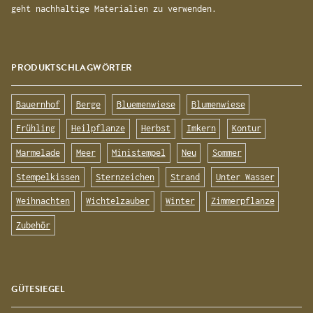
geht nachhaltige Materialien zu verwenden.
PRODUKTSCHLAGWÖRTER
Bauernhof
Berge
Bluemenwiese
Blumenwiese
Frühling
Heilpflanze
Herbst
Imkern
Kontur
Marmelade
Meer
Ministempel
Neu
Sommer
Stempelkissen
Sternzeichen
Strand
Unter Wasser
Weihnachten
Wichtelzauber
Winter
Zimmerpflanze
Zubehör
GÜTESIEGEL