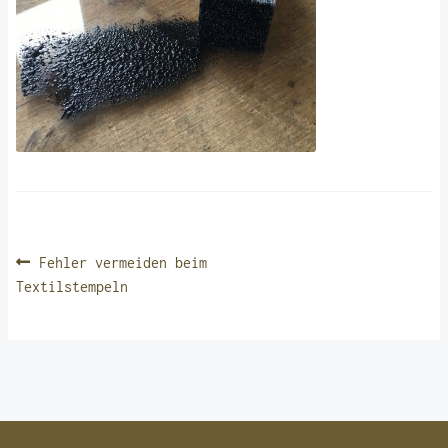
BEITRAGSNAVIGATION
Vorheriger
Fehler vermeiden beim
Beitrag:
Textilstempeln