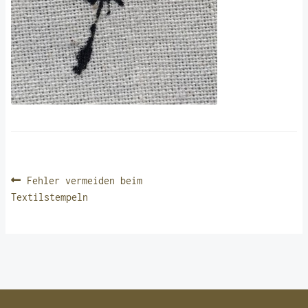
BEITRAGSNAVIGATION
Vorheriger
Fehler vermeiden beim
Beitrag:
Textilstempeln