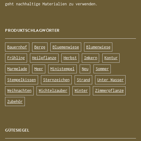
geht nachhaltige Materialien zu verwenden.
PRODUKTSCHLAGWÖRTER
Bauernhof
Berge
Bluemenwiese
Blumenwiese
Frühling
Heilpflanze
Herbst
Imkern
Kontur
Marmelade
Meer
Ministempel
Neu
Sommer
Stempelkissen
Sternzeichen
Strand
Unter Wasser
Weihnachten
Wichtelzauber
Winter
Zimmerpflanze
Zubehör
GÜTESIEGEL