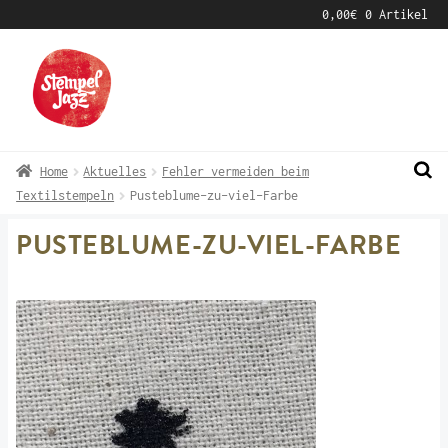
0,00
€
0 Artikel
Zur
Zum
Navigation
Inhalt
springen
springen
Home
Aktuelles
Fehler vermeiden beim
Textilstempeln
Pusteblume-zu-viel-Farbe
PUSTEBLUME-ZU-VIEL-FARBE